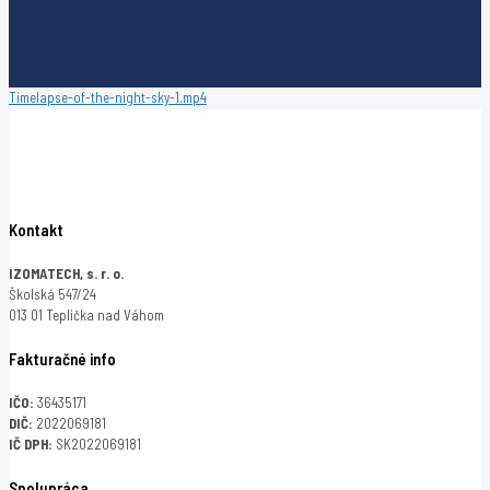
Timelapse-of-the-night-sky-1.mp4
Kontakt
IZOMATECH, s. r. o.
Školská 547/24
013 01 Teplička nad Váhom
Fakturačné info
IČO:
36435171
DIČ:
2022069181
IČ DPH:
SK2022069181
Spolupráca